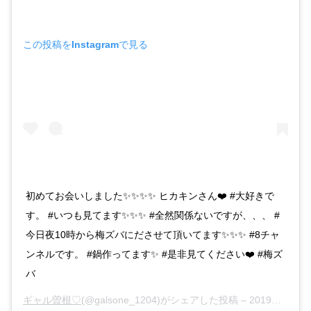
この投稿をInstagramで見る
初めてお会いしました✨✨✨✨ ヒカキンさん❤️ #大好きで
す。 #いつも見てます✨✨✨ #全然関係ないですが、、、 #
今日夜10時から梅ズバにださせて頂いてます✨✨✨ #8チャ
ンネルです。 #鍋作ってます✨ #是非見てください❤️ #梅ズ
バ
ギャル曽根♡
(@galsone_1204)がシェアした投稿 –
2019年 2月月19日午後11時31分PST