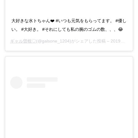
大好きな水トちゃん❤️ #いつも元気をもらってます。 #優し
い。 #大好き。 #それにしても私の腕のゴムの数、、、😂
ギャル曽根♡
(@galsone_1204)がシェアした投稿 –
2019年 6月月16日午前1時00分PDT