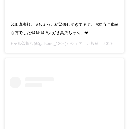
浅田真央様。 #ちょっと私緊張しすぎてます。 #本当に素敵
な方でした😭😭😭 #大好き真央ちゃん。❤️
ギャル曽根♡
(@galsone_1204)がシェアした投稿 –
2019年10月月31日午前6時14分PDT