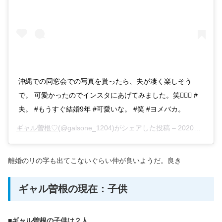
沖縄での同窓会での写真を貰ったら、夫が凄く楽しそう
で。 可愛かったのでインスタにあげてみました。笑🧚🏻‍♀️ #
夫。 #もうすぐ結婚9年 #可愛いな。 #笑 #ヨメバカ。
ギャル曽根♡
(@galsone_1204)がシェアした投稿 –
2020年 1月月31日午後5時29分PST
離婚のリの字も出てこないぐらい仲が良いようだ。良き
ギャル曽根の現在：子供
■ギャル曽根の子供は２人