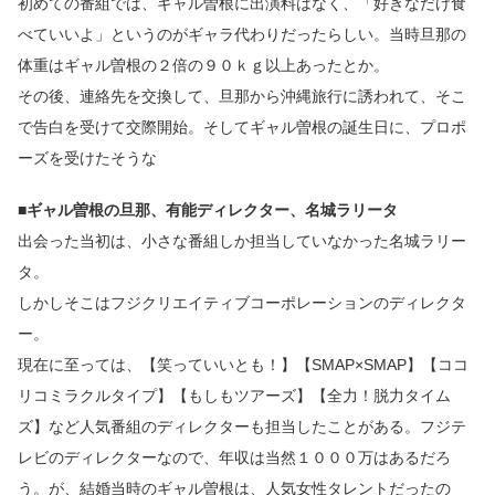
初めての番組では、ギャル曽根に出演料はなく、「好きなだけ食
べていいよ」というのがギャラ代わりだったらしい。当時旦那の
体重はギャル曽根の２倍の９０ｋｇ以上あったとか。
その後、連絡先を交換して、旦那から沖縄旅行に誘われて、そこ
で告白を受けて交際開始。そしてギャル曽根の誕生日に、プロポ
ーズを受けたそうな
■ギャル曽根の旦那、有能ディレクター、名城ラリータ
出会った当初は、小さな番組しか担当していなかった名城ラリー
タ。
しかしそこはフジクリエイティブコーポレーションのディレクタ
ー。
現在に至っては、【笑っていいとも！】【SMAP×SMAP】【ココ
リコミラクルタイプ】【もしもツアーズ】【全力！脱力タイム
ズ】など人気番組のディレクターも担当したことがある。フジテ
レビのディレクターなので、年収は当然１０００万はあるだろ
う。が、結婚当時のギャル曽根は、人気女性タレントだったの