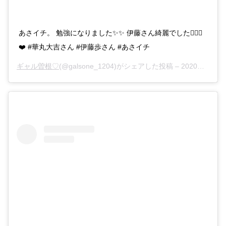
あさイチ。 勉強になりました✨✨ 伊藤さん綺麗でした🧚🏻‍♀️
❤️ #華丸大吉さん #伊藤歩さん #あさイチ
ギャル曽根♡
(@galsone_1204)がシェアした投稿 –
2020年 4月月1日午前6時41分PDT