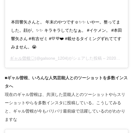
本田響矢さんと。 年末のやつです☺️✨✨ いやー。整ってま
した。顔が。✨✨ キラキラしてたなぁ。 #イケメン。 #本田
響矢さん #有吉ゼミ #💛💜❤️ #載せるタイミングずれててす
みません。😭
ギャル曽根♡
(@galsone_1204)がシェアした投稿 –
2020年 1月月22日午前10時35分PST
■ギャル曽根、いろんな人気芸能人とのツーショットを多数インス
タへ
現在のギャル曽根は、共演した芸能人とのツーショットやらスリ
ーショットやらを多数インスタに投稿している。こうしてみる
と、ギャル曽根が今もバリバリ最前線で活躍しているのがわかり
ますな