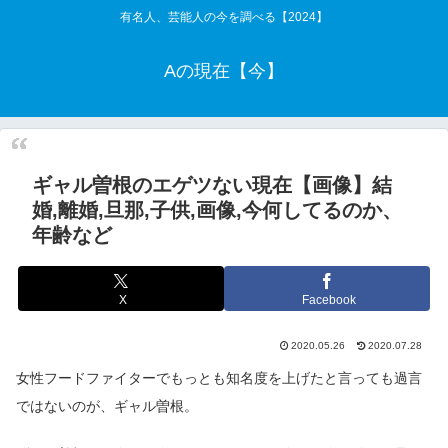
有名人、芸能人の今を調べる【2024】
Aの現在【今】
ギャル曽根のエゲツない現在【画像】結
婚,離婚,旦那,子供,画像,今何してるのか、
年齢など
X
Facebook
2020.05.26
2020.07.28
女性フードファイターでもっとも知名度を上げたと言っても過言
ではないのが、ギャル曽根。