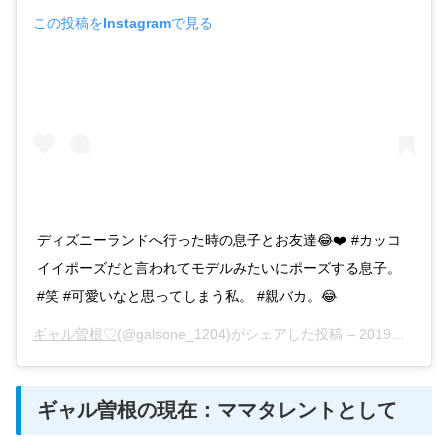
この投稿をInstagramで見る
ディズニーランドへ行った時の息子とお友達😂❤️ #カッコ
イイポーズだと言われてモデルみたいにポーズする息子。
#笑 #可愛いなと思ってしまう私。 #親バカ。😂
ギャル曽根♡
(@galsone_1204)がシェアした投稿 –
2019年 3月月28日午前8時52分PDT
ギャル曽根の現在：ママタレントとして