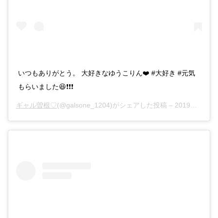
いつもありがとう。 大好きなゆうこりん❤️ #大好き #元気
もらいました😆❗️❗️❗️
ギャル曽根♡
(@galsone_1204)がシェアした投稿 –
2019年 8月月7日午前6時36分PDT