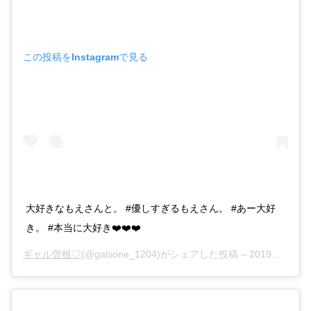
この投稿をInstagramで見る
大好きなもえさんと。 #優しすぎるもえさん。 #あー大好
き。 #本当に大好き❤️❤️❤️
ギャル曽根♡
(@galsone_1204)がシェアした投稿 –
2019年 6月月7日午前10時24分PDT