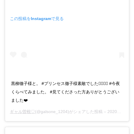
この投稿をInstagramで見る
黒柳徹子様と。 #プリンセス徹子様素敵でした🧚🏻‍♀️✨ #今夜
くらべてみました。 #見てくださった方ありがとうござい
ました❤️
ギャル曽根♡
(@galsone_1204)がシェアした投稿 –
2020年 3月月19日午前8時07分PDT