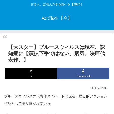
有名人、芸能人の今を調べる【2024】
Aの現在【今】
【大スター】ブルースウィルスは現在、認
知症に【演技下手ではない、病気、映画代
表作、】
X
Facebook
2024.01.09
ブルースウィルスの代表作ダイハードは現在、歴史的アクション
作品として語り継がれている