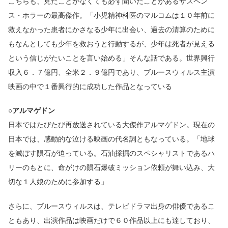
こちらも、見たことがなくても必ず聞いたことがあるサスペン
ス・ホラーの最高傑作。「小児精神科医のマルコムは１０年前に
救えなかった患者にかさなる少年に出会い、過去の清算のために
もなんとしても少年を救おうと行動するが、少年は死者が見える
という信じがたいことを言い始める」そんな話である。世界興行
収入６．７億円、全米２．９億円であり、ブルースウィルス主演
映画の中で１番興行的に成功した作品となっている
○アルマゲドン
日本ではたびたび再放送されている大傑作アルマゲドン。現在の
日本では、感動的な泣ける映画の代名詞ともなっている。「地球
を滅ぼす隕石が迫っている。石油採掘のスペシャリストであるハ
リーのもとに、命がけの隕石爆破ミッション依頼が舞い込み、大
切な１人娘のために参加する」
さらに、ブルースウィルスは、テレビドラマ出身の俳優であるこ
ともあり、出演作品は映画だけで６０作品以上にも達しており、