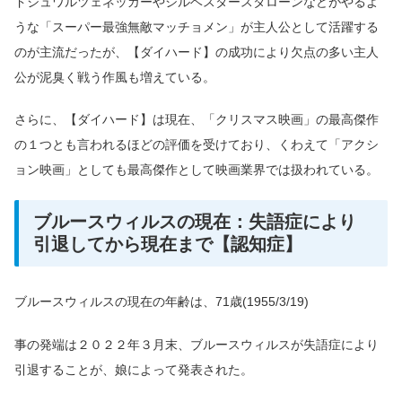
ドシュワルツェネッガーやシルベスタースタローンなどがやるよ
うな「スーパー最強無敵マッチョメン」が主人公として活躍する
のが主流だったが、【ダイハード】の成功により欠点の多い主人
公が泥臭く戦う作風も増えている。
さらに、【ダイハード】は現在、「クリスマス映画」の最高傑作
の１つとも言われるほどの評価を受けており、くわえて「アクシ
ョン映画」としても最高傑作として映画業界では扱われている。
ブルースウィルスの現在：失語症により
引退してから現在まで【認知症】
ブルースウィルスの現在の年齢は、71歳(1955/3/19)
事の発端は２０２２年３月末、ブルースウィルスが失語症により
引退することが、娘によって発表された。