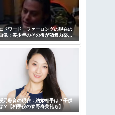
エドワード・ファーロングの現在の
画像：美少年のその後が酒暴力薬物
【ジョンコナー】
桜乃彩音の現在：結婚相手は？子供
は？【相手役の春野寿美礼も】