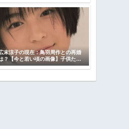
広末涼子の現在：鳥羽周作との再婚
は？【今と若い頃の画像】子供たち
は？