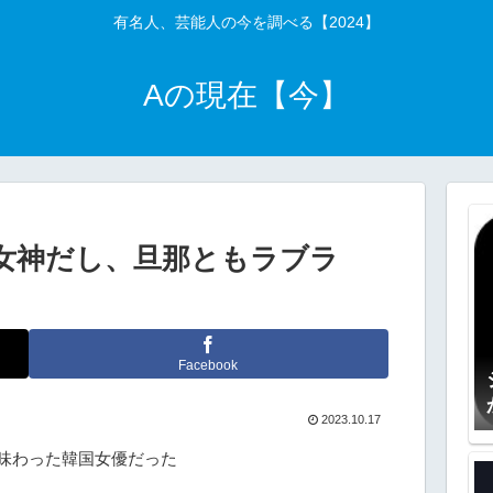
有名人、芸能人の今を調べる【2024】
Aの現在【今】
女神だし、旦那ともラブラ
Facebook
2023.10.17
味わった韓国女優だった