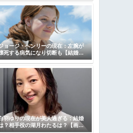
ジョージ・ヘンリーの現在：左腕が
壊死する病気になり切断も【結婚、
子供】
白羽ゆりの現在が美人過ぎる：結婚
は？相手役の湖月わたるは？【画
像：夫、子供】