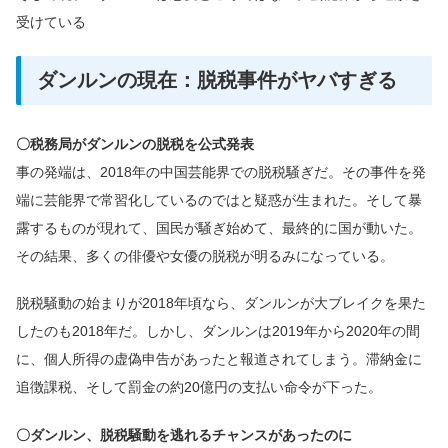
受けている
ダンルンの現在：脱税事件がヤバすぎる
〇税務局がダンルンの脱税を公式発表
事の発端は、2018年の中国芸能界での脱税騒ぎだ。その事件を発
端に芸能界で常習化しているのではと疑惑が生まれた。そして暴
露するものが現れて、国民が騒ぎ始めて、最終的に国が動いた。
その結果、多くの俳優や女優の脱税が明るみになっている。
脱税騒動の始まりが2018年頃なら、ダンルンが大ブレイクを果た
したのも2018年だ。しかし、ダンルンは2019年から2020年の間
に、個人所得の虚偽申告があったと報道されてしまう。滞納金に
追徴課税、そして罰金の約20億円の支払い命令が下った。
〇ダンルン、脱税騒動を逃れるチャンスがあったのに