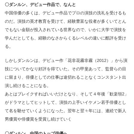
〇ダンルン、デビュー作品で、なんと
中国俳優の多くは、デビュー作品でプロの演技の洗礼を受けるも
のだ。演技の英才教育を受けて、経験豊富な役者が多くいてとん
でもない金額が投入されている世界なので、いかに大学で演技を
学んだとしても、経験のなさからくるレベルの違いに酷評を受け
る。
しかしダンルンは、デビュー作「花非花霧非霧（2012）」から演
技についてかなり好評を得ていた。その甲斐あって、監督らの目
に留まり、俳優としての仕事は途切れることなくコンスタント出
演し続けることになる。
あとはブレイクすればいいだけとなり、そして４年後「歓楽領2」
がドラマとしてヒットして、演技の上手いイケメン若手俳優とし
て名を馳せていくようになった。翌年と翌々年には、連続で新人
男優賞や俳優賞を受賞し続けていく
〇ダンルン、中国のトップ俳優へ