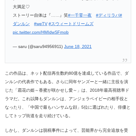
大満足♡
ストーリー自体は『……』笑
#一千零一夜
#ディリラバ
#
ダンルン
#weTV
#スウィートドリームズ
pic.twitter.com/HMIdwSFmob
— saru (@saru94956911)
June 18, 2021
この作品は、ネット配信再生数約80億を達成している作品で、ダ
ンルンの代表作でもある。さらに同年ヤンズーと一緒に主役を演
じた「霜花の姫～香蜜が咲かせし愛～」は、2018年最高視聴率ド
ラマだ。これ以降もダンルンは、アンジェラベイビーの相手役と
なったり、「中国で最もハンサムな顔」5位に選ばれたり、俳優と
してトップ街道を走り続けている。
しかし、ダンルンは脱税事件によって、芸能界から完全追放を受