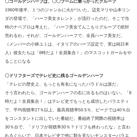
〇ゴールデンハーフは、〇〇ブームに乗っかったグループ
1960年後半、１つのジャンルに火がついた。辺見マリや山本リン
ダの登場で、「ハーフ美女タレント」が流行ったのだ。そこで当
時のナベプロは考えた。「ハーフ美女てんこもりグループで絶対
売れるわ」それが、ゴールデンハーフで、全員ハーフ美女だ。
（メンバーの小林ユミは、イタリアのハーフ設定で、実は純日本
人）彼女たちは「8時だよ！全員集合！」のマスコットガールをや
ることになる
〇ドリフターズでテレビ史に残るゴールデンハーフ
「テレビの歴史上、もっとも有名になったバラドルは誰だ」
そう言われたら、ゴールデンハーフの右に出るものはいない。「8
時だよ！全員集合！」はテレビ史でもっとも成功したバラエティ
で、平均視聴率27％以上、最高視聴率50.5％、ピークでは40％台
をコンスタントに出していた番組だ。番組終了間際の視聴率は
30％台で、「ドリフが視聴率30％？ドリフも終わったな」と言わ
れるぐらいで、日本テレビ史で他に類を見ないモンスターバラエ