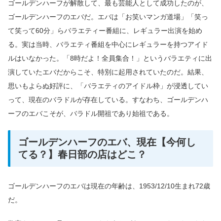
ゴールデンハーフが解散して、最も芸能人として成功したのが、
ゴールデンハーフのエバだ。エバは「お笑いマンガ道場」「笑っ
て笑って60分」らバラエティー番組に、レギュラー出演を始め
る。実は当時、バラエティ番組を中心にレギュラーを持つアイド
ルはいなかった。「8時だよ！全員集合！」というバラエティに出
演していたエバだからこそ、特別に起用されていたのだ。結果、
思いもよらぬ好評に、「バラエティのアイドル枠」が浸透してい
って、現在のバラドルが存在している。すなわち、ゴールデンハ
ーフのエバこそが、バラドル開祖であり始祖である。
ゴールデンハーフのエバ、現在【今何し
てる？】春日部の店はどこ？
ゴールデンハーフのエバは現在の年齢は、1953/12/10生まれ72歳
だ。