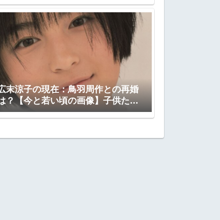
広末涼子の現在：鳥羽周作との再婚
は？【今と若い頃の画像】子供たち
は？