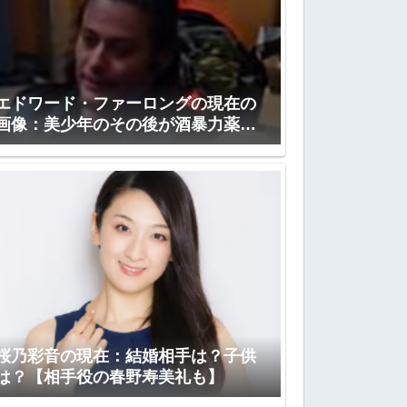
エドワード・ファーロングの現在の
画像：美少年のその後が酒暴力薬物
【ジョンコナー】
桜乃彩音の現在：結婚相手は？子供
は？【相手役の春野寿美礼も】