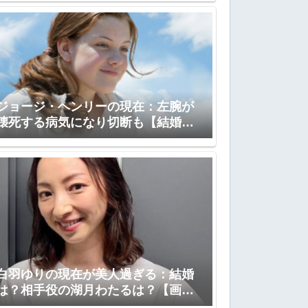
ジョージ・ヘンリーの現在：左腕が
壊死する病気になり切断も【結婚、
子供】
白羽ゆりの現在が美人過ぎる：結婚
は？相手役の湖月わたるは？【画
像：夫、子供】