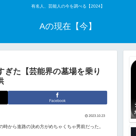
有名人、芸能人の今を調べる【2024】
Aの現在【今】
すぎた【芸能界の墓場を乗り
供
Facebook
2023.10.23
の時から進路の決め方がめちゃくちゃ男前だった。