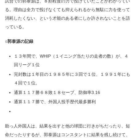
試合での郭泰源は、８割程度の力で投げていたことがわかってい
る。理由は全力で投げなくても抑えられるから無駄に力を使って
消耗したくない、という才能のある者にしか許されないことを語
っている。
○郭泰源の記録
１３年間で、WHIP（１イニング当たりの走者の数）が、４
回リーグ１位
完封数は１年目の１９８５年に３回で１位、１９９１年にも
４回で１位。
通算１１７勝６８敗１８セーブ、防御率3.16
通算１１７勝で、外国人投手歴代最多勝利
助っ人外国人は、結果を出すと他の球団に行きがちだったり、短
命だったりするが、郭泰源はコンスタントに結果を残し続けて、