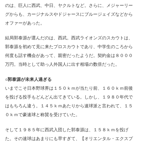
のは、巨人に西武、中日、ヤクルトなど。さらに、メジャーリー
グからも、カージナルスやドジャースにブルージェイズなどから
オファーがあった。
結局郭泰源が選んだのは、西武。西武ライオンズのスカウトは、
郭泰源を初めて見に来たプロスカウトであり、中学生のころから
何度も話す機会があって、親密だったようだ。契約金は８０００
万円。当時として助っ人外国人に出す相場の数倍だった。
○郭泰源が未来人過ぎる
いまでこそ日本野球界は１５０ｋｍが当たり前、１６０ｋｍ前後
を投げる投手もどんどん出てきている。しかし、１９８０年代で
はもちろん違う。１４５ｋｍあたりから速球派と言われて、１５
０ｋｍで豪速球と称賛を受けていた。
そして１９８５年に西武入団した郭泰源は、１５８ｋｍを投げ
た。その速球はあまりにも早すぎて、【オリエンタル・エクスプ