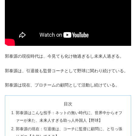
郭泰源の現役時代は、今見ても化け物過ぎるし未来人過ぎる。
郭泰源は、引退後も監督コーチとして野球に関わり続けている。
郭泰源は現在、プロチームの顧問として活動し続けている。
目次
郭泰源はこんな投手：ネットの無い時代に、世界中からオフ
ァーが来た、未来人すぎる助っ人外国人【野球】
郭泰源の現在：引退後は、コーチに監督に顧問に、と引っ張