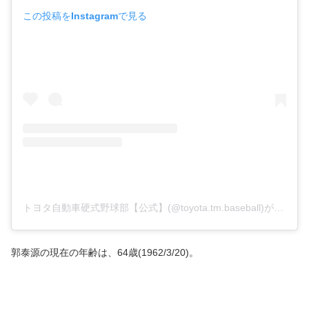
この投稿をInstagramで見る
トヨタ自動車硬式野球部【公式】(@toyota.tm.baseball)がシェアした投稿
郭泰源の現在の年齢は、64歳(1962/3/20)。