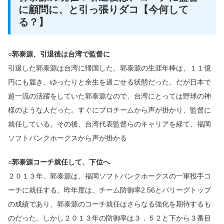
に顧問に、と引っ張りダコ【今何して
る？】
○郭泰源、引退後は台湾で監督に
引退した郭泰源は台湾に帰国した。郭泰源の生涯年棒は、１１億
円にも届き、ゆったりと余生を過ごせる状態だった。だが日本で
超一流の活躍をしていた郭泰源なので、台湾にとっては野球の神
様のような人だった。すぐにプロチームから声が掛かり、監督に
就任している。その後、台湾代表監督らのキャリアを経て、福岡
ソフトバンクホークスから声が掛かる
○郭泰源コーチ就任して、下位へ
２０１３年、郭泰源は、福岡ソフトバンクホークスの一軍投手コ
ーチに就任する。昨年度は、チーム防御率2.56とパリーグトップ
の成績であり、郭泰源のコーチ就任はさらなる強化を期待するも
のだった。しかし２０１３年の防御率は３．５２と下から３番目