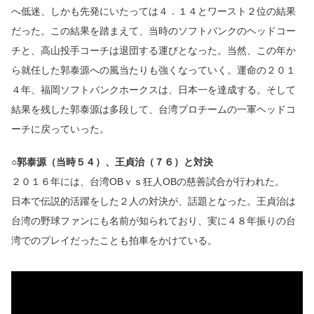
へ低迷、しかも先発にいたっては４．１４とワースト２位の結果
だった。この結果を踏まえて、当時のソフトバンクのヘッドコー
チと、高山投手コーチは退団する運びとなった。当然、この年か
ら就任した郭泰源への風当たりも強くなっていく。運命の２０１
４年、福岡ソフトバンクホークスは、日本一を達成する。そして
結果を残した郭泰源は多段して、台湾プロチームの一軍ヘッドコ
ーチに戻っていった。
○郭泰源（当時５４）、王貞治（７６）
と対決
２０１６年には、台湾OBｖｓ狂人OBの慈善試合が行われた。
日本で伝説的活躍をした２人の対決が、話題となった。王貞治は
台湾の野球ファンにも名前が知られており、実に４８年振りの台
湾でのプレイだったことも拍車をかけている。