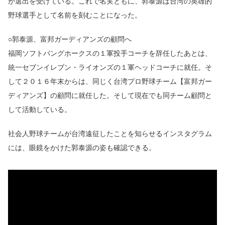
が選出を受けている。これで名実ともに、郭泰源は台湾の英雄的
野球選手として名前を刻むことになった。
○郭泰源、富邦ガーディアンズの顧問へ
福岡ソフトバングホークスの１軍投手コーチを辞任したあとは、
統一セブンイレブン・ライオンズの１軍ヘッドコーチに就任。そ
して２０１６年末からは、同じく台湾プロ野球チーム【富邦ガー
ディアンズ】の顧問に就任した。そして現在でも同チーム顧問と
して活動している。
社会人野球チームが台湾遠征したことを知らせるインスタグラム
には、眼鏡をかけた郭泰源の姿も確認できる。