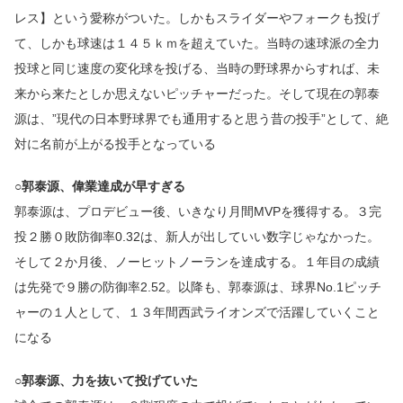
レス】という愛称がついた。しかもスライダーやフォークも投げ
て、しかも球速は１４５ｋｍを超えていた。当時の速球派の全力
投球と同じ速度の変化球を投げる、当時の野球界からすれば、未
来から来たとしか思えないピッチャーだった。そして現在の郭泰
源は、”現代の日本野球界でも通用すると思う昔の投手”として、絶
対に名前が上がる投手となっている
○郭泰源、偉業達成が早すぎる
郭泰源は、プロデビュー後、いきなり月間MVPを獲得する。３完
投２勝０敗防御率0.32は、新人が出していい数字じゃなかった。
そして２か月後、ノーヒットノーランを達成する。１年目の成績
は先発で９勝の防御率2.52。以降も、郭泰源は、球界No.1ピッチ
ャーの１人として、１３年間西武ライオンズで活躍していくこと
になる
○郭泰源、力を抜いて投げていた