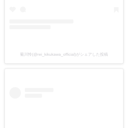
菊川怜(@rei_kikukawa_official)がシェアした投稿