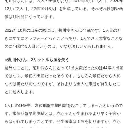
菊川怜さんには、３人の子供がおり、2019年4月に1人目、2020年
12月に2人目、22年10月3人目を出産している。それぞれ性別や画
像は非公開になっています。
2022年10月の出産の際には、菊川怜さんは44歳です。1人目のと
きにすでにアラフォーだったこともあり、1人でさえ大変なことな
のに44歳で3人目というのは、かなり珍しいかもしれません。
○菊川怜さん、2リットルも血を失う
意外なことに、菊川怜さんにとって1番大変だったのは44歳の出産
ではなく、最初の出産だったそうです。もちろん最初だから大変
なのは当たり前なのですが、それよりも重大な事態が発生したこ
とに起因します。
1人目の妊娠中、常位胎盤早期剥離を起こしてしまったというので
す。常位胎盤早期剥離とは、赤ちゃんが生まれるより早く子宮か
らはがれてしまうことです。発生確率は１％を切りますが、赤ち