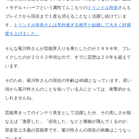
＋モデル＋ハーフという属性てんこもりの
トリンドル玲奈
さんも
ブレイクから現在まで１度も消えることなく活躍し続けていま
す。
トリンドル玲奈さんは意外過ぎる相手と結婚して大きく好感
度を上げました。
そんな菊川怜さんが芸能界入りを果たしたのが１９９８年、ブレ
イクしたのが２００２年頃なので、すでに芸歴は２０年を超えて
います。
そのため、菊川怜さんの現在の年齢は48歳となっています。若い
頃から菊川怜さんのことを知っている人にとっては、衝撃的かも
しれませんね。
芸能界きってのインテリ美女として活躍した分、その美しさが損
なえば「激変した」「劣化した」などと揶揄が飛んでくるのが、
容姿至上主義の芸能界です。菊川怜さんの現在の画像はこうなっ
ています。