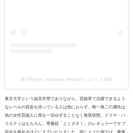
菊川怜(@rei_kikukawa_official)がシェアした投稿
東京大学という超高学歴でありながら、芸能界で活躍できるよう
なレベルの容姿を持っている人は他におらず、唯一無二の属性は
他の女性芸能人に席を一切ゆずることなく無双状態。ドラマ・バ
ラエティはもちろん、帯番組「とくダネ！」のレギュラーでサブ
司会を務めるほどにまでいたりました。同じような例では、慶應