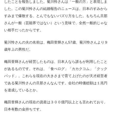
したことを報告しました。菊川怜さんは「一般の方」と表現しま
した。この菊川怜さんの結婚報告のニュースは、日本のすみから
すみまで爆散する、とんでもないバズり方をした。もちろん旦那
さんが一般（芸能界ではない）という意味で、全然一般的じゃな
い相手だったからです。
菊川怜さんの夫の名前は、穐田誉輝さん57歳、菊川怜さんより９
歳年上の男性だ。
穐田誉輝さんが経営したものは、日本人なら誰もが利用したこと
があるものです。それは、「食べログ」「カカクコム」「クック
パッド」。これらを現在の大きさまで育て上げたのが天才経営者
である菊川怜さんの旦那さんなんです。会社の時価総額は１兆円
を達成しているとか。
穐田誉輝さんの現在の資産は３００億円以上とも言われており、
日本有数の金持ちです。