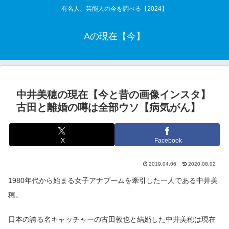
有名人、芸能人の今を調べる【2024】
Aの現在【今】
中井美穂の現在【今と昔の画像インスタ】
古田と離婚の噂は全部ウソ【病気がん】
X
Facebook
2019.04.06
2020.08.02
1980年代から始まる女子アナブームを牽引した一人である中井美
穂。
日本の誇る名キャッチャーの古田敦也と結婚した中井美穂は現在