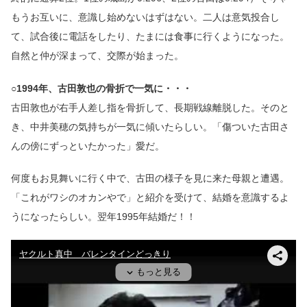
もうお互いに、意識し始めないはずはない。二人は意気投合し
て、試合後に電話をしたり、たまには食事に行くようになった。
自然と仲が深まって、交際が始まった。
○1994年、古田敦也の骨折で一気に・・・
古田敦也が右手人差し指を骨折して、長期戦線離脱した。そのと
き、中井美穂の気持ちが一気に傾いたらしい。「傷ついた古田さ
んの傍にずっといたかった」愛だ。
何度もお見舞いに行く中で、古田の様子を見に来た母親と遭遇。
「これがワシのオカンやで」と紹介を受けて、結婚を意識するよ
うになったらしい。翌年1995年結婚だ！！