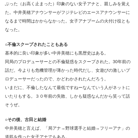
ぶった（お高く止まった）印象のない女子アナと、親しみを覚え
た。中井美穂アナウンサーがフジテレビのエースアナウンサーに
なるまで時間はかからなかった。女子アナブームの火付け役とも
なった。
○不倫スクープされたこともある
基本的に良い印象が多い中井美穂にも黒歴史はある。
同局のプロデューサーとの不倫疑惑をスクープされた。30年前の
話だ。今よりも危機管理が薄かった時代だし、女遊びの激しいプ
ロデューサーだったので、かどわかされたんだろう。
いまだに、不倫したなんて最低ですねーなんていう人がネットに
いたりもする。３０年前の失敗、しかも疑惑なんだから笑って話
そうぜ。
○その後、古田と結婚
中井美穂と言えば、「局アナ→野球選手と結婚→フリーアナ」の
道筋を作った女子アナでもある。