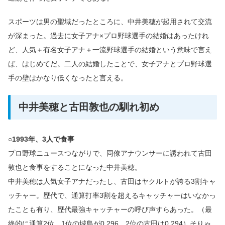
スポーツは男の聖域だったところに、中井美穂が起用されて交流
が深まった。過去に女子アナ×プロ野球選手の結婚はあったけれ
ど、人気＋有名女子アナ＋一流野球選手の結婚という意味で言え
ば、はじめてだ。二人の結婚したことで、女子アナとプロ野球選
手の壁はかなり低くなったと言える。
中井美穂と古田敦也の馴れ初め
○1993年、3人で食事
プロ野球ニュースつながりで、同僚アナウンサーに誘われて古田
敦也と食事をすることになった中井美穂。
中井美穂は人気女子アナだったし、古田はヤクルトが誇る3割キャ
ッチャー。歴代で、通算打率3割を超えるキャッチャーはいなかっ
たことも有り、歴代最強キャッチャーの呼び声すらあった。（最
終的に通算2位。1位の城島が0.296、2位の古田は0.294）そりゃ