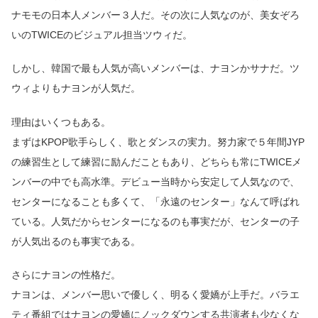
ナモモの日本人メンバー３人だ。その次に人気なのが、美女ぞろ
いのTWICEのビジュアル担当ツウィだ。
しかし、韓国で最も人気が高いメンバーは、ナヨンかサナだ。ツ
ウィよりもナヨンが人気だ。
理由はいくつもある。
まずはKPOP歌手らしく、歌とダンスの実力。努力家で５年間JYP
の練習生として練習に励んだこともあり、どちらも常にTWICEメ
ンバーの中でも高水準。デビュー当時から安定して人気なので、
センターになることも多くて、「永遠のセンター」なんて呼ばれ
ている。人気だからセンターになるのも事実だが、センターの子
が人気出るのも事実である。
さらにナヨンの性格だ。
ナヨンは、メンバー思いで優しく、明るく愛嬌が上手だ。バラエ
ティ番組ではナヨンの愛嬌にノックダウンする共演者も少なくな