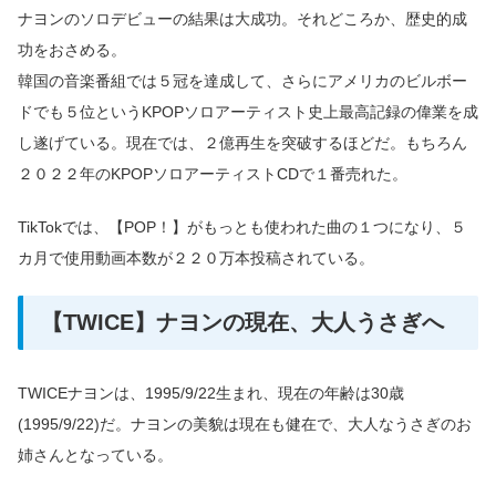
ナヨンのソロデビューの結果は大成功。それどころか、歴史的成
功をおさめる。
韓国の音楽番組では５冠を達成して、さらにアメリカのビルボー
ドでも５位というKPOPソロアーティスト史上最高記録の偉業を成
し遂げている。現在では、２億再生を突破するほどだ。もちろん
２０２２年のKPOPソロアーティストCDで１番売れた。
TikTokでは、【POP！】がもっとも使われた曲の１つになり、５
カ月で使用動画本数が２２０万本投稿されている。
【TWICE】ナヨンの現在、大人うさぎへ
TWICEナヨンは、1995/9/22生まれ、現在の年齢は30歳
(1995/9/22)だ。ナヨンの美貌は現在も健在で、大人なうさぎのお
姉さんとなっている。