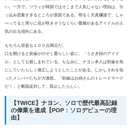
い。一方で、ツウィが韓国ではそこまで人気じゃない理由は、引
っ込み思案すぎるところが原因である。明るく天真爛漫で、しゃ
べってると周りに花が咲きそうなぐらい愛嬌があるアイドルが人
気の出る傾向にある。
もちろん容姿も１００点満点だ。
口を開けると前歯がのぞく愛らしい姿に、「うさぎ顔のアイド
ル」としても親しまれている。ちなみに、ナヨン本人は前歯を気
にしていたらしく矯正しようとしたことがある。しかしそれを知
ったメンバーたちが大激怒。「前歯はお姉さんのトレードマーク
だ！」と断固反対して、阻止したらしい。
【TWICE】ナヨン、ソロで歴代最高記録
の偉業を達成【POP：ソロデビューの理
由】