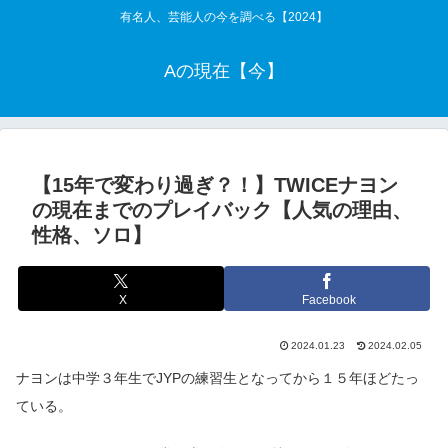
有名人、芸能人の今を調べる【2024】
Aの現在【今】
【15年で変わり過ぎ？！】TWICEナヨン
の現在までのプレイバック【人気の理由、
性格、ソロ】
X
Facebook
2024.01.23
2024.02.05
ナヨンは中学３年生でJYPの練習生となってから１５年ほどたっ
ている。