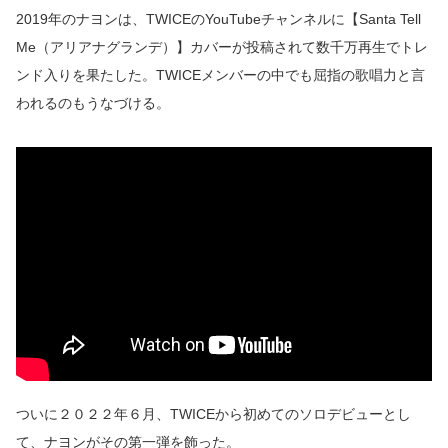
2019年のナヨンは、TWICEのYouTubeチャンネルに【Santa Tell
Me（アリアナグランデ）】カバーが投稿されて数千万再生でトレ
ンド入りを果たした。TWICEメンバーの中でも屈指の歌唱力と言
われるのもうなづける。
ついに２０２２年６月、TWICEから初めてのソロデビューとし
て、ナヨンがその第一弾を飾った。