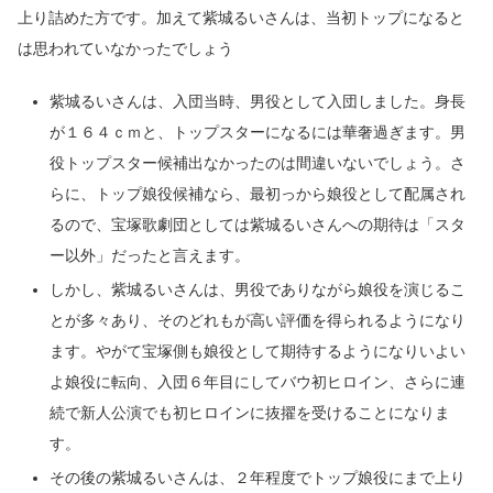
上り詰めた方です。加えて紫城るいさんは、当初トップになると
は思われていなかったでしょう
紫城るいさんは、入団当時、男役として入団しました。身長
が１６４ｃｍと、トップスターになるには華奢過ぎます。男
役トップスター候補出なかったのは間違いないでしょう。さ
らに、トップ娘役候補なら、最初っから娘役として配属され
るので、宝塚歌劇団としては紫城るいさんへの期待は「スタ
ー以外」だったと言えます。
しかし、紫城るいさんは、男役でありながら娘役を演じるこ
とが多々あり、そのどれもが高い評価を得られるようになり
ます。やがて宝塚側も娘役として期待するようになりいよい
よ娘役に転向、入団６年目にしてバウ初ヒロイン、さらに連
続で新人公演でも初ヒロインに抜擢を受けることになりま
す。
その後の紫城るいさんは、２年程度でトップ娘役にまで上り