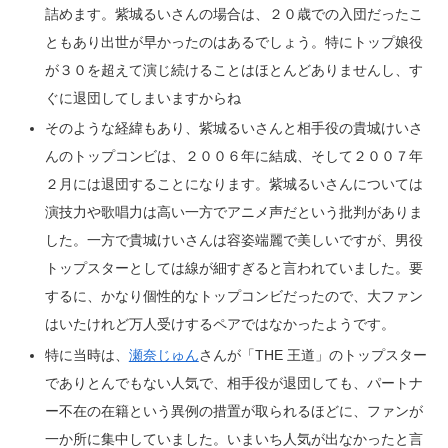
詰めます。紫城るいさんの場合は、２０歳での入団だったこ
ともあり出世が早かったのはあるでしょう。特にトップ娘役
が３０を超えて演じ続けることはほとんどありませんし、す
ぐに退団してしまいますからね
そのような経緯もあり、紫城るいさんと相手役の貴城けいさ
んのトップコンビは、２００６年に結成、そして２００７年
２月には退団することになります。紫城るいさんについては
演技力や歌唱力は高い一方でアニメ声だという批判がありま
した。一方で貴城けいさんは容姿端麗で美しいですが、男役
トップスターとしては線が細すぎると言われていました。要
するに、かなり個性的なトップコンビだったので、大ファン
はいたけれど万人受けするペアではなかったようです。
特に当時は、
瀬奈じゅん
さんが「THE 王道」のトップスター
でありとんでもない人気で、相手役が退団しても、パートナ
ー不在の在籍という異例の措置が取られるほどに、ファンが
一か所に集中していました。いまいち人気が出なかったと言