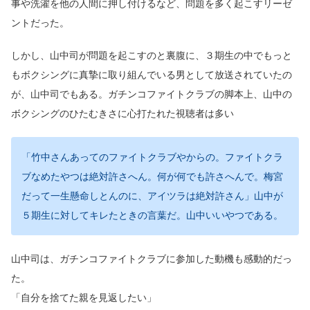
事や洗濯を他の人間に押し付けるなど、問題を多く起こすリーゼ
ントだった。
しかし、山中司が問題を起こすのと裏腹に、３期生の中でもっと
もボクシングに真摯に取り組んでいる男として放送されていたの
が、山中司でもある。ガチンコファイトクラブの脚本上、山中の
ボクシングのひたむきさに心打たれた視聴者は多い
「竹中さんあってのファイトクラブやからの。ファイトクラ
ブなめたやつは絶対許さへん。何が何でも許さへんで。梅宮
だって一生懸命しとんのに、アイツラは絶対許さん」山中が
５期生に対してキレたときの言葉だ。山中いいやつである。
山中司は、ガチンコファイトクラブに参加した動機も感動的だっ
た。
「自分を捨てた親を見返したい」