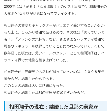
2000年には「踊る！さんま御殿！」のゲスト出演で”、相田翔子の
天然ボケ”な性格が話題になってブレイクする。
相田翔子の容姿とキャラクターがバラエティ受けすることが分か
った上に、しっかり番組で話せるので、その後は「笑っていいと
も！」「メレンゲの気持ち」など、さまざまなバラエティ番組で
司会やレギュラーを獲得していくことにつながっていく。そして
数年経った頃には、元アイドルのタレントとして相田翔子は、バ
ラエティ界での地位を築き上げていった。
相田翔子が、芸能界での活動が減っていったのは、２００８年年
頃からだ。結婚したからである。
この２人の結婚は大いに話題になった。
相田翔子と結婚した旦那の実家が名家すぎたからだ。
相田翔子の現在：結婚した旦那の実家が