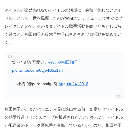
アイドルが全然売れないアイドル氷河期に、突如「笑わないアイ
ドル」として一世を風靡したのがWinkだ。デビューしてすぐにブ
レイクしたので、そのままアイドル歌手活動を続けたあとしばら
く経つと、相田翔子と鈴木早智子はそれぞれソロ活動を始めてい
く。
笑った顔が可愛い。
#Wink
#相田翔子
pic.twitter.com/8Qe4B5z1sK
— 小梅 (@pure_nstlg_5)
August 24, 2018
相田翔子が、まだバラエティ界に進出する前、１度だけ”アイドル
の熱愛報道”としてスクープを報道されたことがあった。アイドル
が配送業のトラック運転手と交際しているというのだ。相田翔子