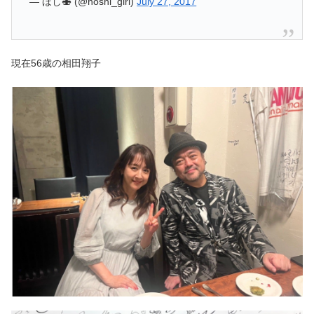
— ほし🍣 (@hoshi_girl)
July 27, 2017
現在56歳の相田翔子