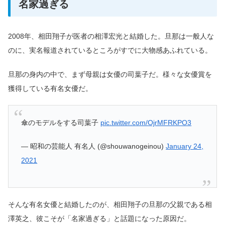
名家過ぎる
2008年、相田翔子が医者の相澤宏光と結婚した。旦那は一般人な
のに、実名報道されているところがすでに大物感あふれている。
旦那の身内の中で、まず母親は女優の司葉子だ。様々な女優賞を
獲得している有名女優だ。
傘のモデルをする司葉子
pic.twitter.com/OjrMFRKPO3
— 昭和の芸能人 有名人 (@shouwanogeinou)
January 24,
2021
そんな有名女優と結婚したのが、相田翔子の旦那の父親である相
澤英之、彼こそが「名家過ぎる」と話題になった原因だ。