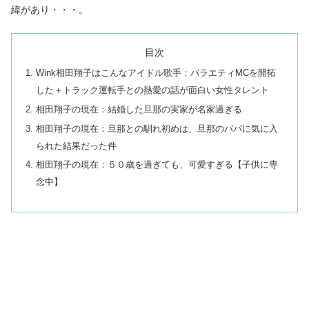
緯があり・・・。
目次
Wink相田翔子はこんなアイドル歌手：バラエティMCを開拓
した＋トラック運転手との熱愛の話が面白い女性タレント
相田翔子の現在：結婚した旦那の実家が名家過ぎる
相田翔子の現在：旦那との馴れ初めは、旦那のパパに気に入
られた結果だった件
相田翔子の現在：５０歳を過ぎても、可愛すぎる【子供に専
念中】