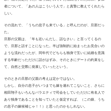
者について、「あの人はこういう人で」と真摯に教えてくれたら
しい。
その流れで、「うちの息子も来ている」と呼んだのが、旦那だっ
た。
旦那の父親は、「年も近いんだし、話なさい」と言ってくるの
で、旦那と話すことになった。半ば強制的に始まったお見合いの
ような流れだったが、同年代でどちらも独身で互いに結婚を意識
する年齢だっただけに話がはずみ、そのときにデートの約束をし
て、自然と交際に発展していったという。
そのときの旦那の父親の考えは定かではない。
しかし、自分の息子がいつまでも嫁を連れてこないこと、さらに
相田翔子もいろんなバラエティで司会をしていただけに有名人で
あり独身であることを知っていたと仮定すれば、（この娘、うち
の息子の嫁候補じゃ！！）と思ったのかもしれない。