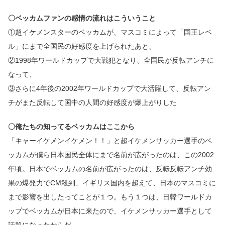
〇ベッカムファンの感情の流れはこういうこと
①超イケメンスターのベッカムが、マスコミによって「国王レベ
ル」にまで全国民の好感度を上げられたあと、
②1998年ワールドカップで大戦犯となり、全国民が反転アンチに
なって、
③さらに4年後の2002年ワールドカップで大活躍して、反転アン
チがまた反転して国中の人間の好感度が爆上がりした
〇俺たちの知ってるベッカムはここから
「キャーイケメンイケメン！！」と超イケメンサッカー選手のベ
ッカムが僕ら日本国民全体にまで名前が広がったのは、この2002
年頃。日本でベッカムの名前が広がったのは、反転反転アンチ効
果の爆発力でCM殺到、イギリス国内を超えて、日本のマスコミに
まで影響を出したってことが１つ。もう１つは、日韓ワールドカ
ップでベッカムが日本に来たので、イケメンサッカー選手として
話題になったからだ。